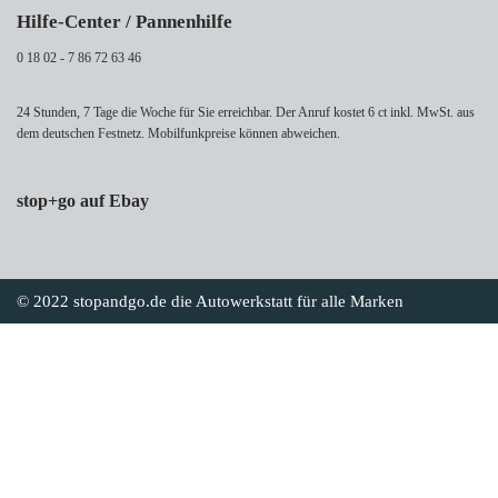
Hilfe-Center / Pannenhilfe
0 18 02 - 7 86 72 63 46
24 Stunden, 7 Tage die Woche für Sie erreichbar. Der Anruf kostet 6 ct inkl. MwSt. aus
dem deutschen Festnetz. Mobilfunkpreise können abweichen.
stop+go auf Ebay
© 2022 stopandgo.de die Autowerkstatt für alle Marken