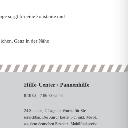
ge sorgt für eine konstante und
eichen. Ganz in der Nähe
Hilfe-Center / Pannenhilfe
0 18 02 - 7 86 72 63 46
24 Stunden, 7 Tage die Woche für Sie
erreichbar. Der Anruf kostet 6 ct inkl. MwSt.
aus dem deutschen Festnetz. Mobilfunkpreise