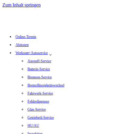
Zum Inhalt springen
Online-Termin
Aktionen
Werkstatt+Autoservice
Auspuff-Service
Batterie-Service
Bremsen-Service
Bremsflüssigkeitswechsel
Fahrwerk-Service
Fehlerdiagnose
Glas-Service
Getriebeöl-Service
HU/AU
Inspektion