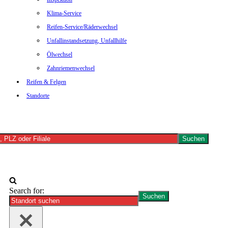
Klima-Service
Reifen-Service/Räderwechsel
Unfallinstandsetzung, Unfallhilfe
Ölwechsel
Zahnriemenwechsel
Reifen & Felgen
Standorte
ndortsuche:
Search for: